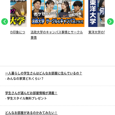
法政大学のキャンパス事情とサークル
東洋大学の学部を詳しく紹介
事情
一人暮らしの学生さんはどんなお部屋に住んでいるの？
- みんなの家賃どれくらい？
学生さんが選んだお部屋情報が満載！
- 学生スタイル無料プレゼント
どんなお部屋があるのかみてみたい！