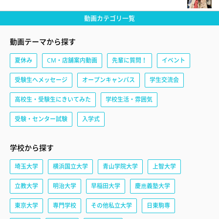
動画カテゴリ一覧
動画テーマから探す
夏休み
CM・店舗案内動画
先輩に質問！
イベント
受験生へメッセージ
オープンキャンパス
学生交流会
高校生・受験生にきいてみた
学校生活・雰囲気
受験・センター試験
入学式
学校から探す
埼玉大学
横浜国立大学
青山学院大学
上智大学
立教大学
明治大学
早稲田大学
慶應義塾大学
東京大学
専門学校
その他私立大学
日東駒専