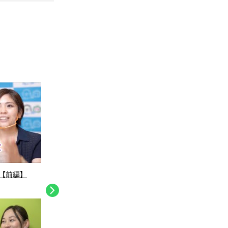
【前編】
履修登録 新入生がぶつかる壁！先輩に聞い
東京工
てみた！
RT1