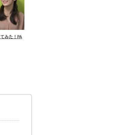
てみた！PA
【前編】青山学院大学 学部の雰囲気、青学
横浜国
あるある空きコマの過ごしかた
メフト