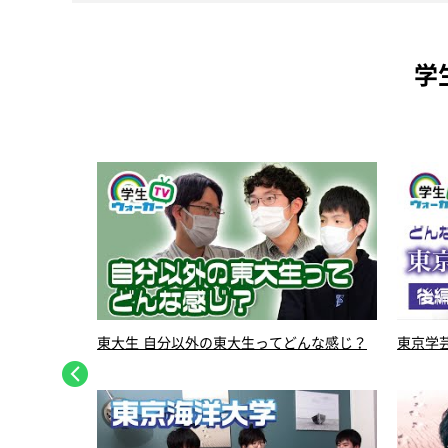
学
くの声が聞こ
東大生 自分以外の東大生ってどんな感じ？
東京学