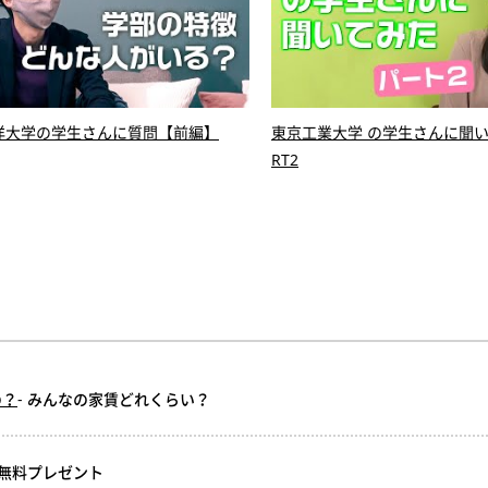
洋大学の学生さんに質問【前編】
東京工業大学 の学生さんに聞い
RT2
の？
- みんなの家賃どれくらい？
ル無料プレゼント