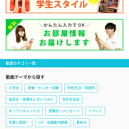
動画カテゴリ一覧
動画テーマから探す
入学式
受験・センター試験
学校生活・雰囲気
高校生・受験生にきいてみた
学生交流会
オープンキャンパス
受験生へメッセージ
イベント
先輩に質問！
CM・店舗案内動画
夏休み