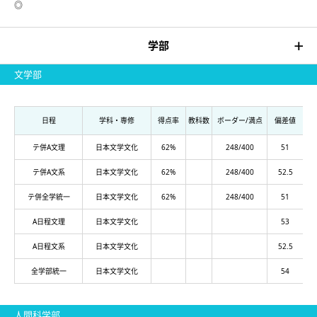
◎
学部
文学部
日程
学科・専修
得点率
教科数
ボーダー/満点
偏差値
テ併A文理
日本文学文化
62%
248/400
51
テ併A文系
日本文学文化
62%
248/400
52.5
テ併全学統一
日本文学文化
62%
248/400
51
A日程文理
日本文学文化
53
A日程文系
日本文学文化
52.5
全学部統一
日本文学文化
54
人間科学部