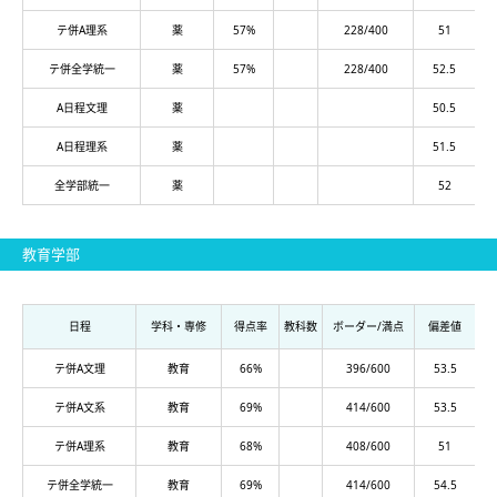
テ併A理系
薬
57%
228/400
51
テ併全学統一
薬
57%
228/400
52.5
A日程文理
薬
50.5
A日程理系
薬
51.5
全学部統一
薬
52
教育学部
日程
学科・専修
得点率
教科数
ボーダー/満点
偏差値
テ併A文理
教育
66%
396/600
53.5
テ併A文系
教育
69%
414/600
53.5
テ併A理系
教育
68%
408/600
51
テ併全学統一
教育
69%
414/600
54.5