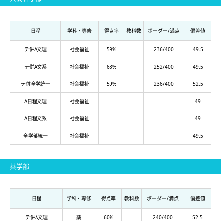
日程
学科・専修
得点率
教科数
ボーダー/満点
偏差値
テ併A文理
社会福祉
59%
236/400
49.5
テ併A文系
社会福祉
63%
252/400
49.5
テ併全学統一
社会福祉
59%
236/400
52.5
A日程文理
社会福祉
49
A日程文系
社会福祉
49
全学部統一
社会福祉
49.5
薬学部
日程
学科・専修
得点率
教科数
ボーダー/満点
偏差値
テ併A文理
薬
60%
240/400
52.5