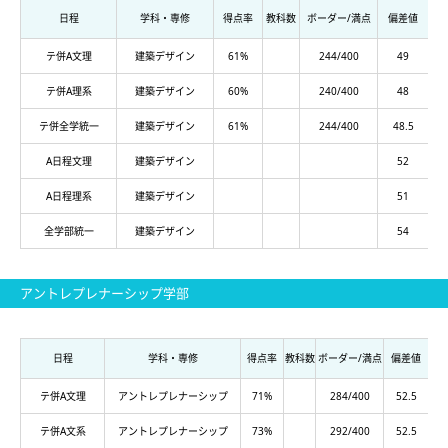
日程
学科・専修
得点率
教科数
ボーダー/満点
偏差値
テ併A文理
建築デザイン
61%
244/400
49
テ併A理系
建築デザイン
60%
240/400
48
テ併全学統一
建築デザイン
61%
244/400
48.5
A日程文理
建築デザイン
52
A日程理系
建築デザイン
51
全学部統一
建築デザイン
54
アントレプレナーシップ学部
日程
学科・専修
得点率
教科数
ボーダー/満点
偏差値
テ併A文理
アントレプレナーシップ
71%
284/400
52.5
テ併A文系
アントレプレナーシップ
73%
292/400
52.5