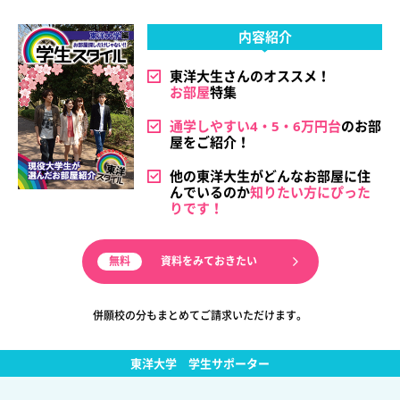
内容紹介
東洋大生さんのオススメ！
お部屋
特集
通学しやすい4・5・6万円台
のお部
屋をご紹介！
他の東洋大生がどんなお部屋に住
んでいるのか
知りたい方にぴった
りです！
資料をみておきたい
併願校の分もまとめてご請求いただけます。
東洋大学
学生サポーター