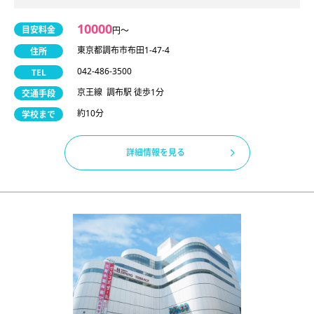
10000
目安料金
円〜
東京都調布市布田1-47-4
住所
042-486-3500
TEL
京王線 調布駅 徒歩1分
交通手段
約10分
学校まで
詳細情報を見る