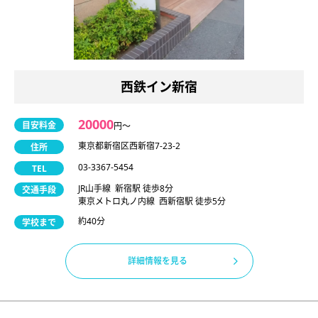
西鉄イン新宿
20000
目安料金
円〜
東京都新宿区西新宿7-23-2
住所
03-3367-5454
TEL
JR山手線 新宿駅 徒歩8分
交通手段
東京メトロ丸ノ内線 西新宿駅 徒歩5分
約40分
学校まで
詳細情報を見る