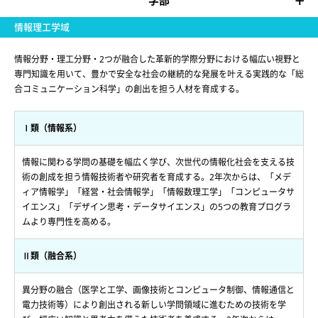
学部
情報理工学域
情報分野・理工分野・2つが融合した革新的学際分野における幅広い視野と
専門知識を用いて、豊かで安全な社会の継続的な発展を叶える実践的な「総
合コミュニケーション科学」の創出を担う人材を育成する。
Ⅰ類（情報系）
情報に関わる学問の基礎を幅広く学び、次世代の情報化社会を支える技
術の創成を担う情報技術者や研究者を育成する。2年次からは、「メデ
ィア情報学」「経営・社会情報学」「情報数理工学」「コンピュータサ
イエンス」「デザイン思考・データサイエンス」の5つの教育プログラ
ムより専門性を高める。
Ⅱ類（融合系）
異分野の融合（医学と工学、画像技術とコンピュータ制御、情報通信と
電力技術等）により創出される新しい学問領域に進むための技術を学