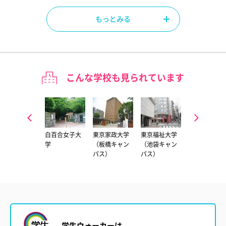
もっとみる
こんな学校も見られています
淑徳大学（埼
白百合女子大
東京家政大学
東京福祉大学
和洋女子大学
玉キャンパ
学
（板橋キャン
（池袋キャン
ス）
パス）
パス）
学生ウォーカーは……