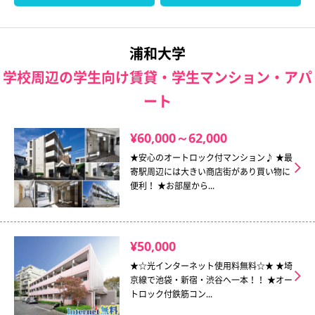
浦和大学
学校周辺の学生向け賃貸・学生マンション・アパ
ート
¥60,000～62,000
★安心のオートロック付マンション♪ ★最
寄駅周辺には大きい商店街があり買い物に
便利！ ★お部屋から...
¥50,000
★☆光インターネット使用料無料☆★ ★埼
京線で池袋・新宿・渋谷へ一本！！ ★オー
トロック付鉄筋コン...