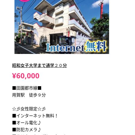
昭和女子大学まで通学２０分
¥60,000
■田園都市線■
用賀駅 徒歩９分
☆彡女性限定☆彡
■インターネット無料！
■オール電化♪
■防犯カメラ♪