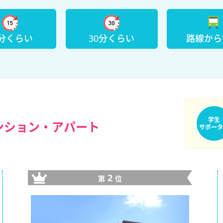
5分くらい
30分くらい
路線から
学生
ンション・アパート
サポータ
2
第
位