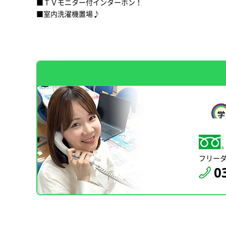
■ＴＶモニター付インターホン！
■室内洗濯機置場♪
フリー
0