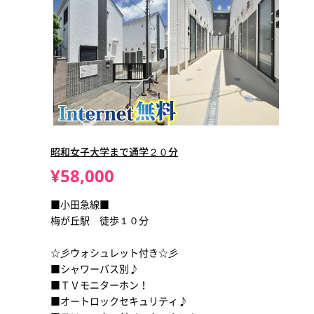
昭和女子大学まで通学２０分
¥58,000
■小田急線■
梅が丘駅 徒歩１０分
☆彡ウォシュレット付き☆彡
■シャワーバス別♪
■ＴＶモニターホン！
■オートロックセキュリティ♪