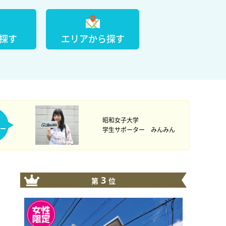
探す
エリアから探す
昭和女子大学
ー
学生サポーター みんみん
3
第
位