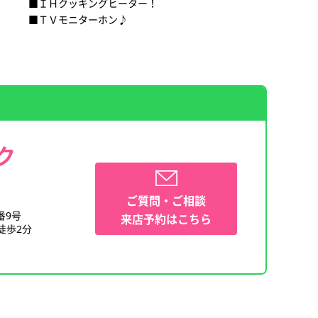
■ＩＨクッキングヒーター！
■ＴＶモニターホン♪
ク
ご質問・ご相談
番9号
来店予約はこちら
徒歩2分