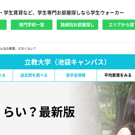
・学生賃貸など、学生専門お部屋探しなら学生ウォーカー
専門学校一覧
路線別お部屋探し
エリアから探
んなの家賃、どれくらい？
立教大学（池袋キャンパス）
べる
過去問を調べる
奨学金情報
平均家賃をみる
くらい？最新版