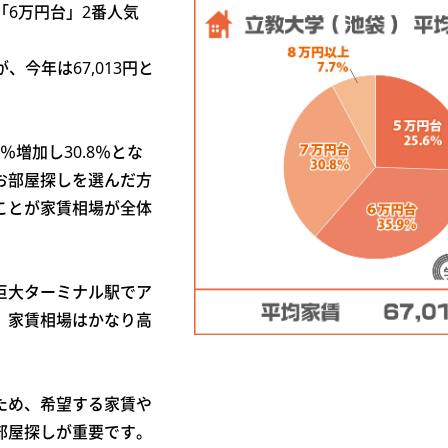
「6万円台」2番人気
、今年は67,013円と
％増加し30.8％とな
お部屋探しを選んだ方
ことが家賃相場が全体
巨大ターミナル駅でア
、家賃相場はかなり高
ため、希望する家賃や
部屋探しが重要です。