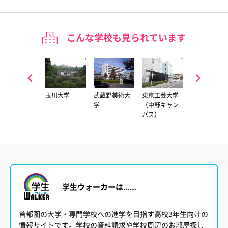
こんな学校も見られています
多摩美術大学
玉川大学
武蔵野美術大
東京工芸大学
多摩美術大学
（八王子キャ
学
（中野キャン
（上野毛キャ
ンパス）
パス）
ンパス）
学生ウォーカーは……
首都圏の大学・専門学校への進学を目指す高校3年生向けの
情報サイトです。学校の資料請求や学校周辺のお部屋探し