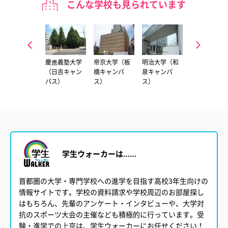
こんな学校も見られています
東京科学大学
慶應義塾大学
帝京大学（板
明治大学（和
東京女子医科
（国府台キャ
（日吉キャン
橋キャンパ
泉キャンパ
大学（河田町
ンパス）
パス）
ス）
ス）
キャンパス）
学生ウォーカーは……
首都圏の大学・専門学校への進学を目指す高校3年生向けの
情報サイトです。学校の資料請求や学校周辺のお部屋探し
はもちろん、先輩のアンケート・インタビューや、大学対
抗のスポーツ大会の主催なども積極的に行っています。受
験・進学での上京は、学生ウォーカーにお任せください！