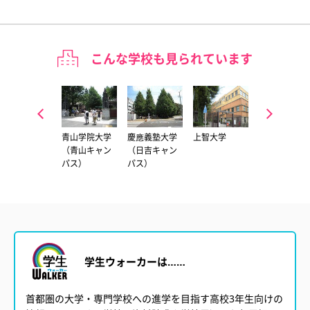
こんな学校も見られています
中央大学（多
青山学院大学
慶應義塾大学
上智大学
専修大学（生
摩キャンパ
（青山キャン
（日吉キャン
田キャンパ
ス）
パス）
パス）
ス）
学生ウォーカーは……
首都圏の大学・専門学校への進学を目指す高校3年生向けの