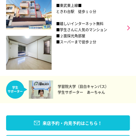
■東武東上線■
ときわ台駅 徒歩１０分
■嬉しいインターネット無料
■学生さんに人気のマンション
■２面採光角部屋
■スーパーまで徒歩２分
学習院大学（目白キャンパス）
学生
サポーター
学生サポーター あーちゃん
来店予約・内見予約はこちら！