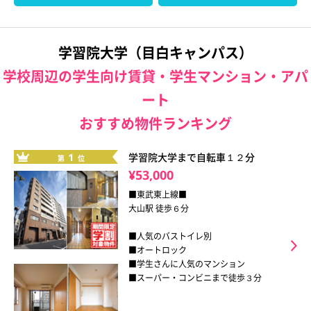
学習院大学（目白キャンパス）
学校周辺の学生向け賃貸・学生マンション・アパ
ート
おすすめ物件ランキング
1
学習院大学まで自転車１２分
第
位
¥53,000
■東武東上線■
大山駅 徒歩６分
■人気のバストイレ別
■オートロック
■学生さんに人気のマンション
■スーパー・コンビニまで徒歩３分