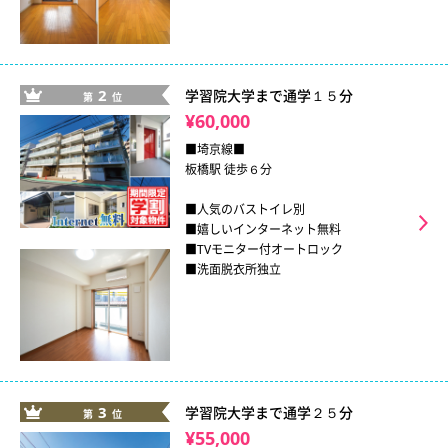
2
学習院大学まで通学１５分
第
位
¥60,000
■埼京線■
板橋駅 徒歩６分
■人気のバストイレ別
■嬉しいインターネット無料
■TVモニター付オートロック
■洗面脱衣所独立
3
学習院大学まで通学２５分
第
位
¥55,000