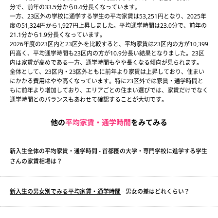
分で、前年の33.5分から0.4分長くなっています。
一方、23区外の学校に通学する学生の平均家賃は53,251円となり、2025年
度の51,324円から1,927円上昇しました。平均通学時間は23.0分で、前年の
21.1分から1.9分長くなっています。
2026年度の23区内と23区外を比較すると、平均家賃は23区内の方が10,399
円高く、平均通学時間も23区内の方が10.9分長い結果となりました。23区
内は家賃が高めである一方、通学時間もやや長くなる傾向が見られます。
全体として、23区内・23区外ともに前年より家賃は上昇しており、住まい
にかかる費用はやや高くなっています。特に23区外では家賃・通学時間と
もに前年より増加しており、エリアごとの住まい選びでは、家賃だけでなく
通学時間とのバランスもあわせて確認することが大切です。
他の
平均家賃・通学時間
をみてみる
新入生全体の平均家賃・通学時間
- 首都圏の大学・専門学校に進学する学生
さんの家賃相場は？
新入生の男女別でみる平均家賃・通学時間
- 男女の差はどれくらい？