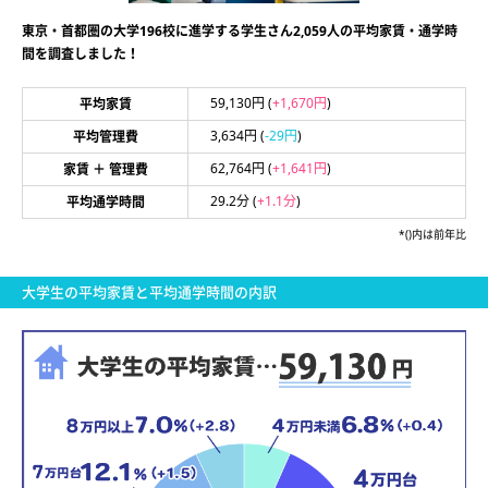
東京・首都圏の大学196校に進学する学生さん2,059人の平均家賃・通学時
間を調査しました！
59,130円
(
+1,670円
)
平均家賃
3,634円
(
-29円
)
平均管理費
62,764円
(
+1,641円
)
家賃 ＋ 管理費
29.2分
(
+1.1分
)
平均通学時間
*()内は前年比
大学生の平均家賃と平均通学時間の内訳