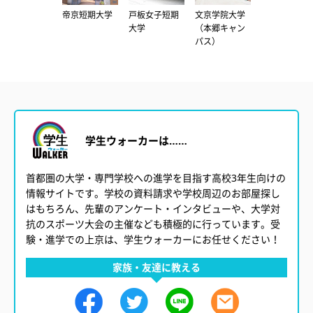
淑徳大学（埼
帝京短期大学
戸板女子短期
文京学院大学
目白大学（新
玉キャンパ
大学
（本郷キャン
宿キャンパ
ス）
パス）
ス）
学生ウォーカーは……
首都圏の大学・専門学校への進学を目指す高校3年生向けの
情報サイトです。学校の資料請求や学校周辺のお部屋探し
はもちろん、先輩のアンケート・インタビューや、大学対
抗のスポーツ大会の主催なども積極的に行っています。受
験・進学での上京は、学生ウォーカーにお任せください！
家族・友達に教える