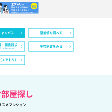
キャンパス
偏差値を調べる
料・願書請求
平均家賃をみる
 by telemail
（エアトリ）
お部屋探し
ススメマンション