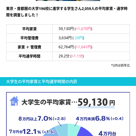
東京・首都圏の大学196校に進学する学生さん2,059人の平均家賃・通学時
間を調査しました！
59,130円
(
+1,670円
)
平均家賃
3,634円
(
-29円
)
平均管理費
62,764円
(
+1,641円
)
家賃 ＋ 管理費
29.2分
(
+1.1分
)
平均通学時間
*()内は前年比
大学生の平均家賃と平均通学時間の内訳