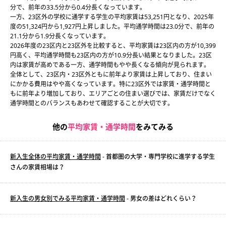
分で、前年の33.5分から0.4分長くなっています。
一方、23区外の学校に通学する学生の平均家賃は53,251円となり、2025年
度の51,324円から1,927円上昇しました。平均通学時間は23.0分で、前年の
21.1分から1.9分長くなっています。
2026年度の23区内と23区外を比較すると、平均家賃は23区内の方が10,399
円高く、平均通学時間も23区内の方が10.9分長い結果となりました。23区
内は家賃が高めである一方、通学時間もやや長くなる傾向が見られます。
全体として、23区内・23区外ともに前年より家賃は上昇しており、住まい
にかかる費用はやや高くなっています。特に23区外では家賃・通学時間と
もに前年より増加しており、エリアごとの住まい選びでは、家賃だけでなく
通学時間とのバランスもあわせて確認することが大切です。
他の
平均家賃・通学時間
をみてみる
新入生全体の平均家賃・通学時間
- 首都圏の大学・専門学校に進学する学生
さんの家賃相場は？
新入生の男女別でみる平均家賃・通学時間
- 男女の差はどれくらい？