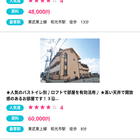
4
人気度
48,000
賃料
円
最寄駅
東武東上線 和光市駅 徒歩 13分
★人気のバストイレ別♪ロフトで部屋を有効活用♪ ★高い天井で開放
感のあるお部屋です！３沿…
4
人気度
60,000
賃料
円
最寄駅
東武東上線 和光市駅 徒歩 8分