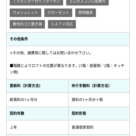
ＴＶモニター付インターホン
２口ガスコンロ設置可
ウォシュレット
クローゼット
照明器具
敷地内ゴミ置き場
ＣＡＴＶ対応
その他条件
※その他、諸費用に関してはお問い合わせ下さい。
■階数によりロフトの位置が異なります。(1階：部屋側／2階：キッチ
ン側)
更新料（計算方法）
仲介手数料（計算方法）
新賃料の1ヶ月分
賃料の1ヶ月分＋税
契約年数
契約形態
２年
普通借家契約