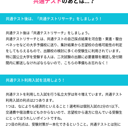
共通テスト
のあとは…？
共通テスト後は、「共通テストリサーチ」をしましょう！
共通テスト後は「共通テストリサーチ」をしましょう。
共通テストリサーチとは、共通テストの自己採点結果を河合塾・東進・駿台
ベネッセなどの大手予備校に送り、集計結果から志望校の合格可能性の判定
をしてもらえるもので、出願校の検討に多くの受験生に利用されています。
特に国公立大学を受験する人は、二次試験の出願に必要書類を確認し受付期
間内に郵送しなければならないので、こちらの準備もお忘れなく！
共通テスト利用入試を活用しよう！
共通テストを利用した入試を行う私立大学は年々増えています。共通テスト
利用入試の利点は2つあります。
1つは、なによりも経済的といえること！選考料は個別入試の2分の1以下、
交通費や宿泊費などもかからないので、志望校から遠方に住んでいる受験生
にとってはうれしいポイントですね。
2つ目の利点は、受験対策が一本化できるということ。共通テストとは別に