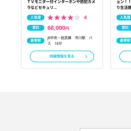
ョン！！
ＴＶモニター付インターホンや防犯カメ
り生活便
ラなどセキュリ…
4
人気度
人気度
68,000
賃料
賃料
円
JR中央・総武線 市川駅 バ
最寄駅
最寄駅
ス 18分
詳細情報を見る