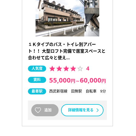
１Ｋタイプのバス・トイレ別アパー
ト！！ 大型ロフト完備で居室スペースと
合わせて広々と使え…
4
人気度
55,000
60,000
賃料
円
～
円
最寄駅
西武新宿線 田無駅 自転車 9分
追加
詳細情報を見る