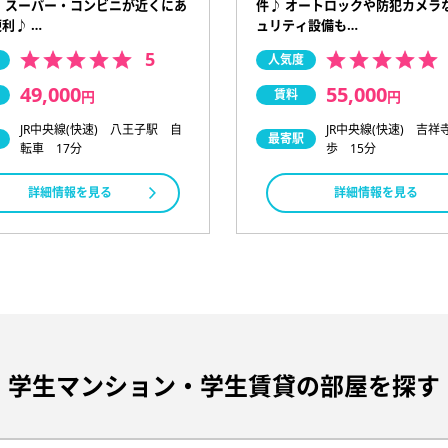
 スーパー・コンビニが近くにあ
件♪ オートロックや防犯カメラ
利♪ …
ュリティ設備も…
5
人気度
49,000
55,000
賃料
円
円
JR中央線(快速) 八王子駅 自
JR中央線(快速) 吉祥
最寄駅
転車 17分
歩 15分
詳細情報を見る
詳細情報を見る
学生マンション・学生賃貸の部屋を探す