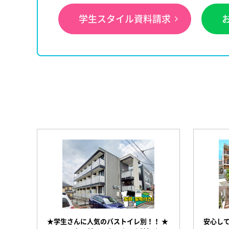
学生スタイル資料請求
安心し
★学生さんに人気のバストイレ別！！ ★