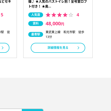
などセキ
備♪ ★人気のバストイレ別！全号室ロフ
ト付き！ ★奥…
5
4
人気度
48,000
賃料
円
寺駅 徒
東武東上線 和光市駅 徒歩
最寄駅
13分
詳細情報を見る