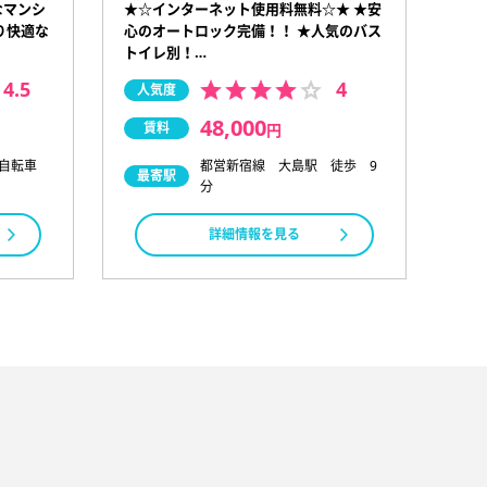
なマンシ
★☆インターネット使用料無料☆★ ★安
り快適な
心のオートロック完備！！ ★人気のバス
トイレ別！…
4.5
4
人気度
48,000
賃料
円
 自転車
都営新宿線 大島駅 徒歩 9
最寄駅
分
詳細情報を見る