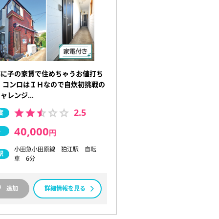
都に子の家賃で住めちゃうお値打ち
 コンロはＩＨなので自炊初挑戦の
チャレンジ…
2.5
度
40,000
料
円
小田急小田原線 狛江駅 自転
駅
車 6分
追加
詳細情報を見る