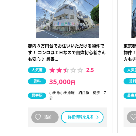
都内３万円台でお住いいただける物件で
東京
す！ コンロはＩＨなので自炊初心者さん
物件！
も安心♪ 最寄…
方も
2.5
人気度
人気
35,000
賃料
賃
円
小田急小田原線 狛江駅 徒歩 7
最寄駅
最寄
分
追加
詳細情報を見る