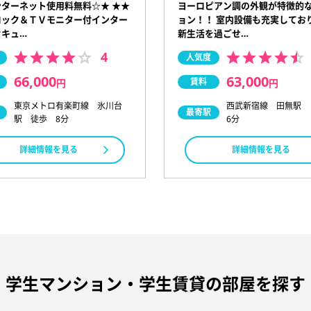
ターネット使用料無料☆★ ★★
ヨーロピアン調の外観が特徴的
ロック＆ＴＶモニター付インター
ョン！！ 室内設備も充実してお
セキュ…
新生活を過ごせ…
4
人気度
66,000
63,000
賃料
円
円
東京メトロ有楽町線 氷川台
西武新宿線 田無駅
最寄駅
駅 徒歩 8分
6分
詳細情報を見る
詳細情報を見る
学生マンション・学生賃貸の部屋を探す