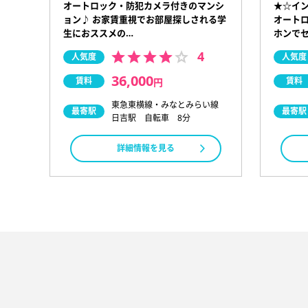
オートロック・防犯カメラ付きのマンシ
★☆イン
ョン♪ お家賃重視でお部屋探しされる学
オート
生におススメの…
ホンで
4
人気度
人気度
36,000
賃料
賃料
円
東急東横線・みなとみらい線
最寄駅
最寄駅
日吉駅 自転車 8分
詳細情報を見る